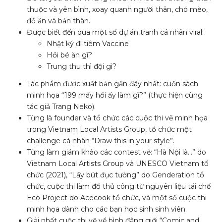
thuộc và yên bình, xoay quanh người thân, chó mèo,
đồ ăn và bản thân.
Được biết đến qua một số dự án tranh cá nhân viral:
Nhật ký đi tiêm Vaccine
Hồi bé ăn gì?
Trung thu thì đội gì?
Tác phẩm được xuất bản gần đây nhất: cuốn sách
minh họa “199 mấy hồi ấy làm gì?” (thực hiện cùng
tác giả Trang Neko).
Từng là founder và tổ chức các cuộc thi vẽ minh họa
trong Vietnam Local Artists Group, tổ chức một
challenge cá nhân “Draw this in your style”.
Từng làm giám khảo các contest vẽ: “Hà Nội là…” do
Vietnam Local Artists Group và UNESCO Vietnam tổ
chức (2021), “Lấy bút đục tường” do Genderation tổ
chức, cuộc thi làm đồ thủ công từ nguyên liệu tái chế
Eco Project do Acecook tổ chức, và một số cuộc thi
minh họa dành cho các bạn học sinh sinh viên.
Giải nhất cuộc thi vẽ về bình đẳng giới “Comic and