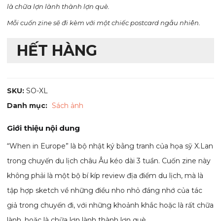
là chữa lợn lành thành lợn què.
Mỗi cuốn zine sẽ đi kèm với một chiếc postcard ngẫu nhiên.
HẾT HÀNG
SKU:
SO-XL
Danh mục:
Sách ảnh
Giới thiệu nội dung
“When in Europe” là bộ nhật ký bằng tranh của họa sỹ X.Lan
trong chuyến du lịch châu Âu kéo dài 3 tuần. Cuốn zine này
không phải là một bộ bí kíp review địa điểm du lịch, mà là
tập hợp sketch về những điều nho nhỏ đáng nhớ của tác
giả trong chuyến đi, với những khoảnh khắc hoặc là rất chữa
lành, hoặc là chữa lợn lành thành lợn què.