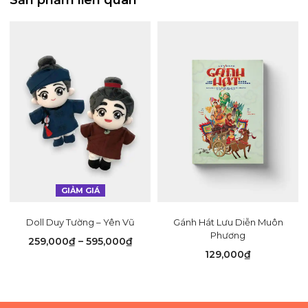
GIẢM GIÁ
Doll Duy Tường – Yên Vũ
Gánh Hát Lưu Diễn Muôn
Phương
Khoảng
259,000
₫
–
595,000
₫
129,000
₫
giá:
từ
259,000₫
đến