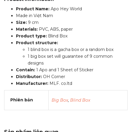
Product Name:
Apo Hey World
Made in Việt Nam
Size:
9 cm
Materials:
PVC, ABS, paper
Product type:
Blind Box
Product structure:
1 blind box is a gacha box or a random box
1 big box set will guarantee of 9 common
designs
Contain:
1 Apo and 1 Sheet of Sticker
Distributor:
OH Corner
Manufacturer:
MLF. co.ltd
Phiên bản
Big Box
,
Blind Box
Sản phẩm liên quan