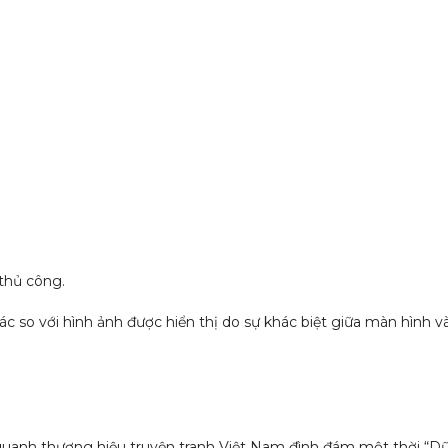
 thủ công.
c so với hình ảnh được hiển thị do sự khác biệt giữa màn hình v
y quanh thương hiệu truyện tranh Việt Nam đình đám một thời “Dũ