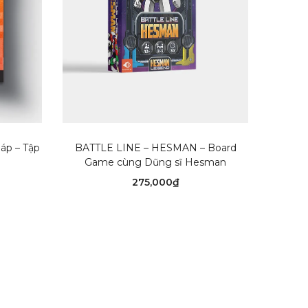
G
THÊM VÀO GIỎ HÀNG
áp – Tập
BATTLE LINE – HESMAN – Board
Hesman 
Game cùng Dũng sĩ Hesman
275,000
₫