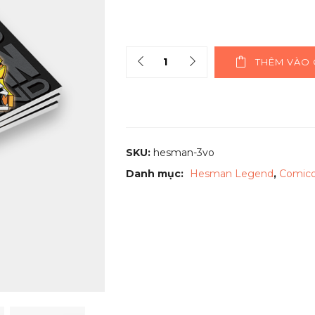
Quantity
THÊM VÀO 
SKU:
hesman-3vo
Danh mục:
Hesman Legend
,
Comico