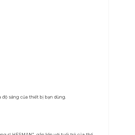
à độ sáng của thiết bị bạn dùng.
ng sĩ HESMAN”, gắn liền với tuổi trẻ của thế