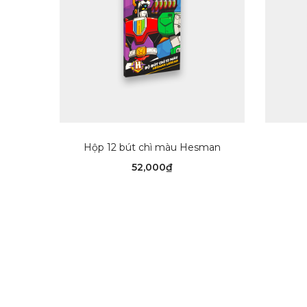
THÊM VÀO GIỎ HÀNG
Hộp 12 bút chì màu Hesman
52,000
₫