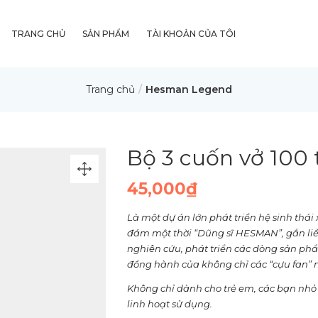
TRANG CHỦ
SẢN PHẨM
TÀI KHOẢN CỦA TÔI
Trang chủ
Hesman Legend
Bộ 3 cuốn vở 100
45,000
₫
Là một dự án lớn phát triển hệ sinh thá
đám một thời “Dũng sĩ HESMAN”, gắn liề
nghiên cứu, phát triển các dòng sản 
đồng hành của không chỉ các “cựu fan”
Không chỉ dành cho trẻ em, các bạn nhỏ 
linh hoạt sử dụng.