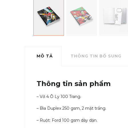
MÔ TẢ
THÔNG TIN BỔ SUNG
Thông tin sản phẩm
– Vở 4 Ô Ly 100 Trang.
– Bìa Duplex 250 gsm, 2 mặt trắng.
– Ruột: Ford 100 gsm dày dặn.