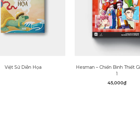
ĐỌC TIẾP
THÊM VÀO GIỎ HÀN
Việt Sử Diễn Họa
Hesman – Chiến Binh Thiết Gi
1
45,000
₫