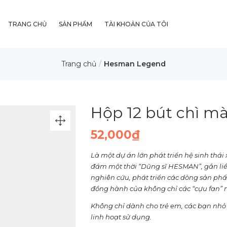
TRANG CHỦ
SẢN PHẨM
TÀI KHOẢN CỦA TÔI
Trang chủ
Hesman Legend
Hộp 12 bút chì 
52,000
₫
Là một dự án lớn phát triển hệ sinh thá
đám một thời “Dũng sĩ HESMAN”, gắn liề
nghiên cứu, phát triển các dòng sản 
đồng hành của không chỉ các “cựu fan”
Không chỉ dành cho trẻ em, các bạn nhỏ 
linh hoạt sử dụng.