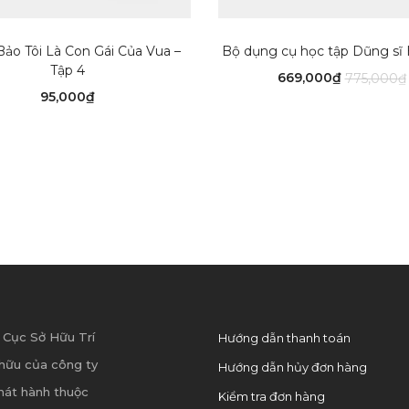
THÊM VÀO GIỎ HÀNG
THÊM VÀO GIỎ HÀN
ảo Tôi Là Con Gái Của Vua –
Bộ dụng cụ học tập Dũng s
Tập 4
Giá
669,000
₫
775,000
₫
95,000
₫
hiện
tại
là:
669,000₫.
 Cục Sở Hữu Trí
Hướng dẫn thanh toán
hữu của công ty
Hướng dẫn hủy đơn hàng
hát hành thuộc
Kiểm tra đơn hàng