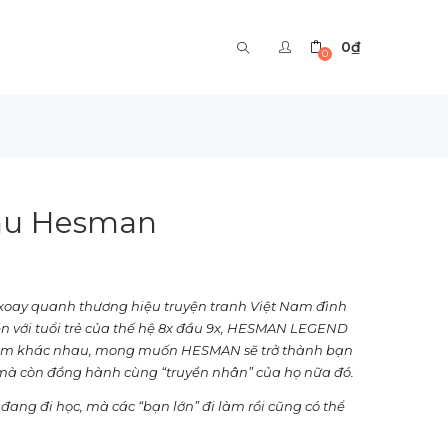
0
₫
0
màu Hesman
i xoay quanh thương hiệu truyện tranh Việt Nam đình
n với tuổi trẻ của thế hệ 8x đầu 9x, HESMAN LEGEND
phẩm khác nhau, mong muốn HESMAN sẽ trở thành bạn
 mà còn đồng hành cùng “truyền nhân” của họ nữa đó.
đang đi học, mà các “bạn lớn” đi làm rồi cũng có thể