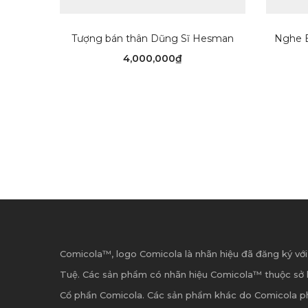
THÊM VÀO GIỎ HÀNG
Tượng bán thân Dũng Sĩ Hesman
Nghe B
4,000,000
₫
Comicola™, logo Comicola là nhãn hiệu đã đăng ký với
Tuệ. Các sản phẩm có nhãn hiệu Comicola™ thuộc sở 
Cổ phần Comicola. Các sản phẩm khác do Comicola p