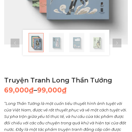
Truyện Tranh Long Thần Tướng
69,000
₫
–
99,000
₫
Khoảng
giá:
“Long Thần Tướng là một cuốn tiểu thuyết hình ảnh tuyệt vời
từ
của Việt Nam, được vẽ rất thuyết phục và vẽ một cách tuyệt vời.
69,000₫
Sự pha trộn giữa yếu tố thực tế, và hư cấu của tác phẩm được
đối chiếu với các câu chuyện trong quá khứ và hiện tại của đất
đến
nước. Đây là một tác phẩm truyện tranh đẳng cấp cần được