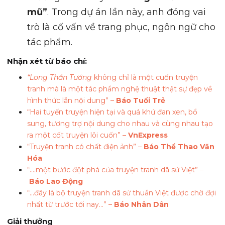
mũ”
. Trong dự án lần này, anh đóng vai
trò là cố vấn về trang phục, ngôn ngữ cho
tác phẩm.
Nhận xét từ báo chí:
“Long Thần Tướng
không chỉ là một cuốn truyện
tranh mà là một tác phẩm nghệ thuật thật sự đẹp về
hình thức lẫn nội dung” –
Báo Tuổi Trẻ
“Hai tuyến truyện hiện tại và quá khứ đan xen, bổ
sung, tương trợ nội dung cho nhau và cùng nhau tạo
ra một cốt truyện lôi cuốn” –
VnExpress
“Truyện tranh có chất điện ảnh” –
Báo Thể Thao Văn
Hóa
“….một bước đột phá của truyện tranh dã sử Việt” –
Báo Lao Động
“…đây là bộ truyện tranh dã sử thuần Việt được chờ đợi
nhất từ trước tới nay…” –
Báo Nhân Dân
Giải thưởng