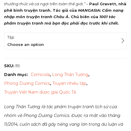
99,000₫
thưởng thức và ca ngợi trên toàn thế giới.”
–
Paul Gravett, nhà
phê bình truyện tranh. Tác giả của
MANGASIA: Cẩm nang
nhập môn truyện tranh Châu Á
. Chủ biên của
1001 tác
phẩm truyện tranh mà bạn đọc phải đọc trước khi chết.
Tập
Choose an option
SKU:
ltt
Danh mục:
Comicola
,
Long Thần Tướng
,
Phong Dương Comics
,
Truyện nhiều tập
,
Truyện Việt Nam được giải Quốc Tế
Long Thần Tướng là tác phẩm truyện tranh lịch sử của
nhóm vẽ Phong Dương Comics. Được ra mắt vào tháng
11/2014, cuốn sách đã gây tiếng vang lớn trong dư luận và