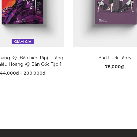
GIẢM GIÁ
CHỌN
CHỌN
oàng Kỷ (Bản biên tập) – Tặng
Bad Luck Tập 5
iêu Hoàng Kỷ Bản Gốc Tập 1
78,000
₫
Khoảng
44,000
₫
–
200,000
₫
giá:
từ
44,000₫
đến
200,000₫