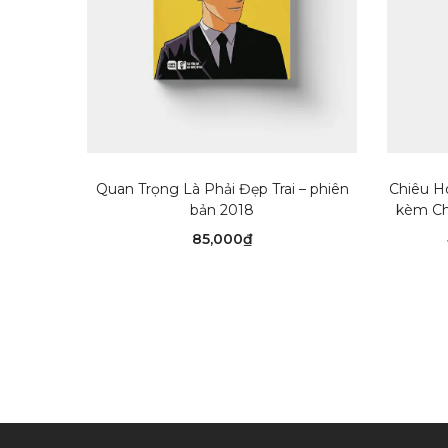
THÊM VÀO GIỎ HÀNG
Quan Trọng Là Phải Đẹp Trai – phiên
Chiêu H
bản 2018
kèm Ch
85,000
₫