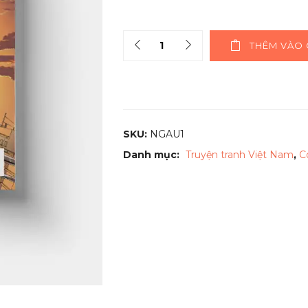
Quantity
THÊM VÀO 
SKU:
NGAU1
Danh mục:
Truyện tranh Việt Nam
,
C