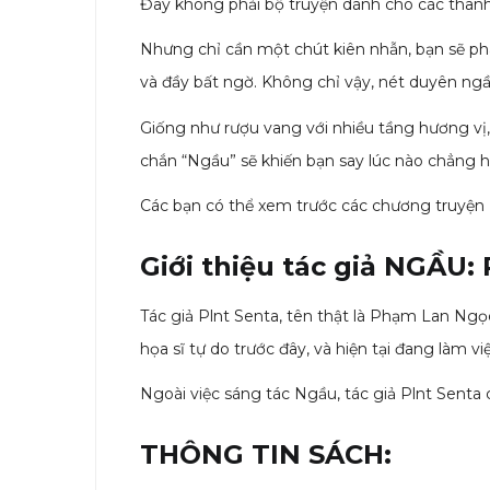
Đây không phải bộ truyện dành cho các thanh n
Nhưng chỉ cần một chút kiên nhẫn, bạn sẽ phá
và đầy bất ngờ. Không chỉ vậy, nét duyên ng
Giống như rượu vang với nhiều tầng hương vị,
chắn “Ngầu” sẽ khiến bạn say lúc nào chẳng h
Các bạn có thể xem trước các chương truyệ
Giới thiệu tác giả NGẦU
Tác giả Plnt Senta, tên thật là Phạm Lan Ngọ
họa sĩ tự do trước đây, và hiện tại đang làm vi
Ngoài việc sáng tác Ngầu, tác giả Plnt Sent
THÔNG TIN SÁCH: