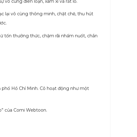
vô cùng điên loạn, xàm xí và rất lố.
c lại vô cùng thông minh, chặt chẽ, thu hút
ước.
 từ tốn thưởng thức, chậm rãi nhấm nuốt, chắn
ành phố Hồ Chí Minh. Cô hoạt động như một
iệp” của Comi Webtoon.