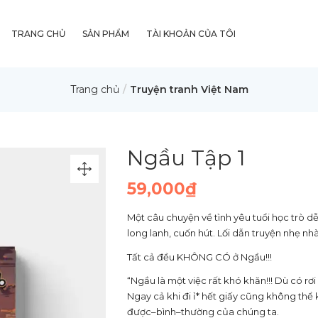
TRANG CHỦ
SẢN PHẨM
TÀI KHOẢN CỦA TÔI
Trang chủ
Truyện tranh Việt Nam
Ngầu Tập 1
59,000
₫
Một câu chuyện về tình yêu tuổi học trò d
long lanh, cuốn hút. Lối dẫn truyện nhẹ nh
Tất cả đều KHÔNG CÓ ở Ngầu!!!
“Ngầu là một việc rất khó khăn!!! Dù có r
Ngay cả khi đi ỉ* hết giấy cũng không thể 
được–bình–thường của chúng ta.