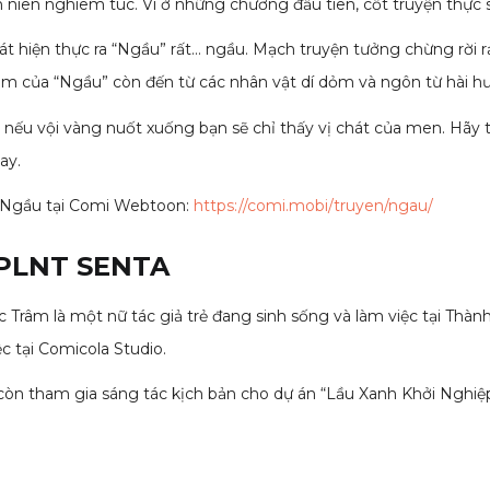
iên nghiêm túc. Vì ở những chương đầu tiên, cốt truyện thực sự 
t hiện thực ra “Ngầu” rất… ngầu. Mạch truyện tưởng chừng rời rạ
ầm của “Ngầu” còn đến từ các nhân vật dí dỏm và ngôn từ hài h
 nếu vội vàng nuốt xuống bạn sẽ chỉ thấy vị chát của men. Hãy
ay.
n Ngầu tại Comi Webtoon:
https://comi.mobi/truyen/ngau/
: PLNT SENTA
c Trâm là một nữ tác giả trẻ đang sinh sống và làm việc tại Th
ệc tại Comicola Studio.
a còn tham gia sáng tác kịch bản cho dự án “Lầu Xanh Khởi Ngh