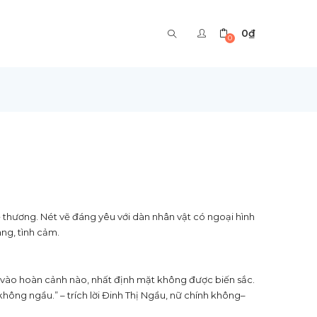
0
₫
0
ễ thương. Nét vẽ đáng yêu với dàn nhân vật có ngoại hình
àng, tình cảm.
ơi vào hoàn cảnh nào, nhất định mặt không được biến sắc.
không ngầu.” – trích lời Đinh Thị Ngầu, nữ chính không–