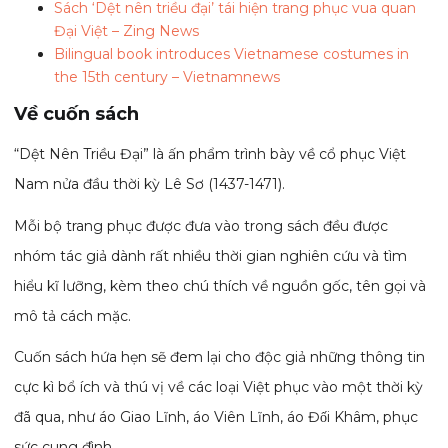
Sách ‘Dệt nên triều đại’ tái hiện trang phục vua quan
Đại Việt – Zing News
Bilingual book introduces Vietnamese costumes in
the 15th century – Vietnamnews
Về cuốn sách
“Dệt Nên Triều Đại” là ấn phẩm trình bày về cổ phục Việt
Nam nửa đầu thời kỳ Lê Sơ (1437-1471).
Mỗi bộ trang phục được đưa vào trong sách đều được
nhóm tác giả dành rất nhiều thời gian nghiên cứu và tìm
hiểu kĩ lưỡng, kèm theo chú thích về nguồn gốc, tên gọi và
mô tả cách mặc.
Cuốn sách hứa hẹn sẽ đem lại cho độc giả những thông tin
cực kì bổ ích và thú vị về các loại Việt phục vào một thời kỳ
đã qua, như áo Giao Lĩnh, áo Viên Lĩnh, áo Đối Khâm, phục
sức cung đình…