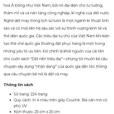
hoá Á Đông như Việt Nam, bởi nó đại diện cho tư tưởng,
thẩm mĩ và cả nền tảng công nghiệp, kĩ nghệ của đất nước.
Nghề dệt may trong lịch sử luôn là một ngành kĩ thuật tinh
xảo và có mối liên hệ sâu sắc với sự thịnh vượng kinh tế và
thể diện quốc gia. Các triều đại tự chủ của Việt Nam khi kiến
tạo thể chế quốc gia thường đặt phục trang là một trong
những yếu tố ưu tiên. Đó chính là khởi nguồn của cái tên
cho cuốn sách “Dệt nên triều đại”—chúng tôi muốn kể câu
chuyện xây dựng “nhận dạng” của quốc gia dân tộc thông
qua câu chuyện bề nổi là dệt và may.
Thông tin sách
Số trang: 224 trang
Quy cách: In 4 màu trên giấy Couché. Bìa cán mờ có
phủ UV
Kích thước: 25 cm x 25 cm