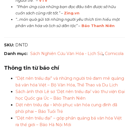
người trẻ
.” –
VTV
“Phản ứng của những bạn đọc đầu tiên được sở hữu
cuốn sách cũng rất tốt.”
–
Zing.vn
“…món quà gửi tới những người yêu thích tìm hiểu một
phần văn hóa và lịch sử dân tộc”
–
Báo Thanh Niên
SKU:
DNTD
Danh mục:
Sách Nghiên Cứu Văn Hóa - Lịch Sử
,
Comicola
Thông tin từ báo chí
“Dệt nên triều đại” và những người trẻ đam mê quảng
bá văn hóa Việt – Bộ Văn Hóa, Thể Thao và Du Lịch
Sách ảnh thời Lê sơ ‘Dệt nên triều đại’ vào thư viện Đại
học Quốc gia Úc – Báo Thanh Niên
Dệt nên triều đại – khôi phục văn hóa cung đình đã
phôi phai – Báo Tuổi Trẻ
“Dệt nên triều đại” – góp phần quảng bá văn hóa Việt
ra thế giới – Báo Hà Nội Mới